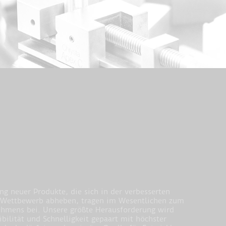
g neuer Produkte, die sich in der verbesserten
 Wettbewerb abheben, tragen im Wesentlichen zum
hmens bei. Unsere größte Herausforderung wird
bilität und Schnelligkeit gepaart mit höchster