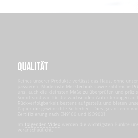
QUALITÄT
Keines unserer Produkte verlässt das Haus, ohne unser
passieren. Modernste Messtechnik sowie zahlreiche Pr
uns, auch die kleinsten Maße zu überprüfen und präzise
Somit sind wir für die wachsenden Anforderungen an
Rückverfolgbarkeit bestens aufgestellt und bieten un
Papier die gewünschte Sicherheit. Dies garantieren wi
Zertifizierung nach EN9100 und ISO9001.
Im
folgenden Video
werden die wichtigsten Punkte uns
veranschaulicht.