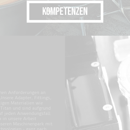
KOMPETENZEN
ohen Anforderungen an
nsere Adapter, Fittings,
igen Materialien wie
 Titan und sind aufgrund
auf jeden Anwendungsfall
n in unsere Arbeit
unseren Maschinenpark mit
hnologien - ganz nach