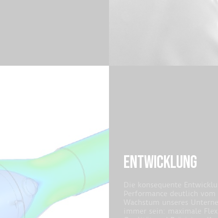
ENTWICKLUNG
Die konsequente Entwicklun
Performance deutlich vom
Wachstum unseres Unterne
immer sein: maximale Flexi