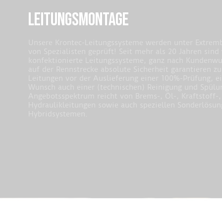
LEITUNGSMONTAGE
Unsere Krontec-Leitungssysteme werden unter Extrem
von Spezialisten geprüft! Seit mehr als 20 Jahren sind w
konfektionierte Leitungssysteme, ganz nach Kundenw
auf der Rennstrecke absolute Sicherheit garantieren z
Leitungen vor der Auslieferung einer 100%-Prüfung, e
Wunsch auch einer (technischen) Reinigung und Spülu
Angebotsspektrum reicht von Brems-, Öl-, Kraftstoff-,
Hydraulikleitungen sowie auch speziellen Sonderlösun
Hybridsystemen.