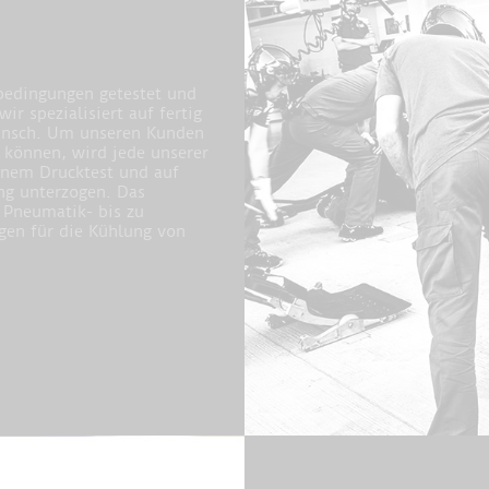
bedingungen getestet und
ir spezialisiert auf fertig
unsch. Um unseren Kunden
u können, wird jede unserer
inem Drucktest und auf
ng unterzogen. Das
 Pneumatik- bis zu
gen für die Kühlung von