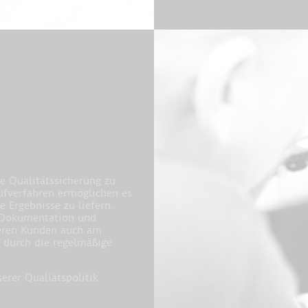
e Qualitätssicherung zu
üfverfahren ermöglichen es
 Ergebnisse zu liefern.
 Dokumentation und
seren Kunden auch am
r durch die regelmäßige
erer Qualiätspolitik