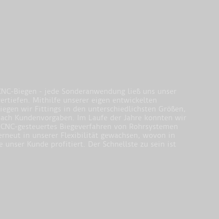
NC-Biegen - jede Sonderanwendung ließ uns unser
rtiefen. Mithilfe unserer eigen entwickelten
egen wir Fittings in den unterschiedlichsten Größen,
ach Kundenvorgaben. Im Laufe der Jahre konnten wir
n CNC-gesteuertes Biegeverfahren von Rohrsystemen
neut in unserer Flexibilität gewachsen, wovon in
e unser Kunde profitiert. Der Schnellste zu sein ist