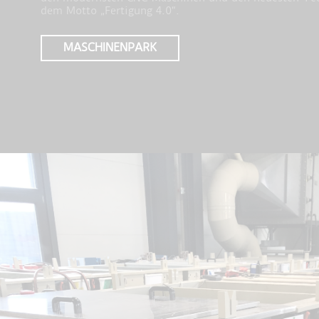
dem Motto „Fertigung 4.0“.
MASCHINENPARK