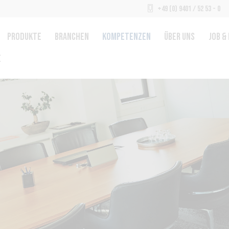
+49 (0) 9401 / 52 53 - 0
PRODUKTE
BRANCHEN
KOMPETENZEN
ÜBER UNS
JOB &
E