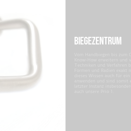
BIEGEZENTRUM
Vom Handbiegen bis zum C
Know-How erweitern und ve
Techniken und Verfahren bi
Formen und Radien exakt n
dieses Wissen auch für ei
anwenden und sind somit er
letzter Instanz insbesonder
auch unsere Prio 1.