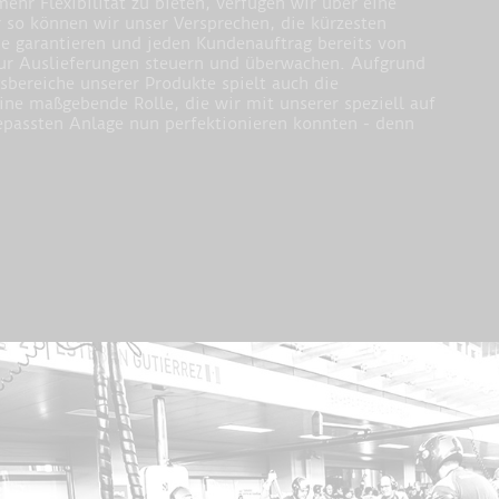
r Flexibilität zu bieten, verfügen wir über eine
 so können wir unser Versprechen, die kürzesten
he garantieren und jeden Kundenauftrag bereits von
 zur Auslieferungen steuern und überwachen. Aufgrund
ereiche unserer Produkte spielt auch die
ne maßgebende Rolle, die wir mit unserer speziell auf
passten Anlage nun perfektionieren konnten - denn