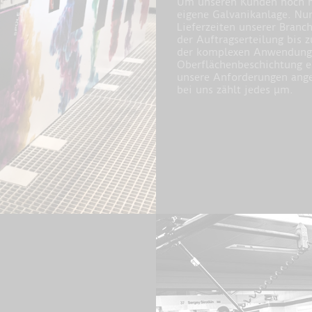
Um unseren Kunden noch meh
eigene Galvanikanlage. Nur
Lieferzeiten unserer Branc
der Auftragserteilung bis
der komplexen Anwendungsb
Oberflächenbeschichtung ei
unsere Anforderungen ange
bei uns zählt jedes µm.